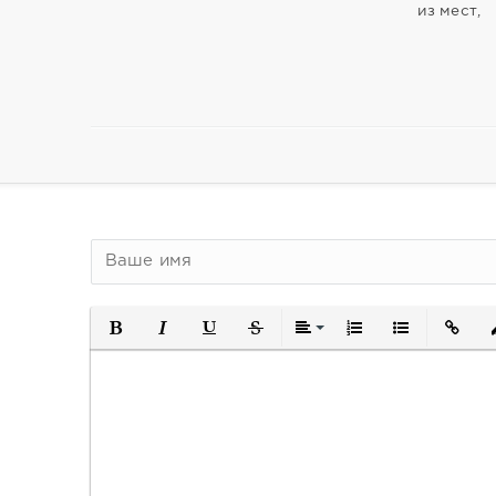
из мест,
Полужирный
Курсив
Подчеркнутый
Зачеркнутый
Выравнивание
Нумерованный спи
Маркированн
Встави
В