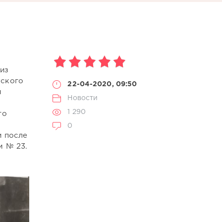
из
тского
22-04-2020, 09:50
и
Новости
1 290
го
0
и после
м № 23.