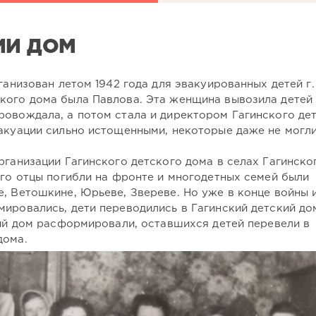
ИЙ ДОМ
ганизован летом 1942 года для эвакуированных детей г.
кого дома была Павлова. Эта женщина вывозила детей 
ровождала, а потом стала и директором Гагинского де
вакуации сильно истощенными, некоторые даже не могл
рганизации Гагинского детского дома в селах Гагинско
ого отцы погибли на фронте и многодетных семей были
, Ветошкине, Юрьеве, Звереве. Но уже в конце войны 
ировались, дети переводились в Гагинский детский до
кий дом расформировали, оставшихся детей перевели в
дома.