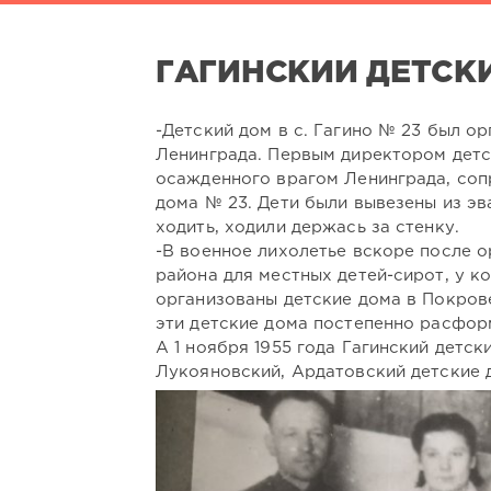
ГАГИНСКИЙ ДЕТСК
-Детский дом в с. Гагино № 23 был ор
Ленинграда. Первым директором детс
осажденного врагом Ленинграда, соп
дома № 23. Дети были вывезены из э
ходить, ходили держась за стенку.
-В военное лихолетье вскоре после о
района для местных детей-сирот, у к
организованы детские дома в Покрове
эти детские дома постепенно расформ
А 1 ноября 1955 года Гагинский детс
Лукояновский, Ардатовский детские 