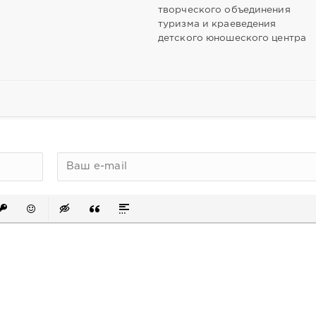
творческого объединения
туризма и краеведения
детского юношеского центра
сок
ый список
ть ссылку
ставить защищенную ссылку
Вставить смайлик
Вставка скрытого текста
Вставка цитаты
Вставка спойлера