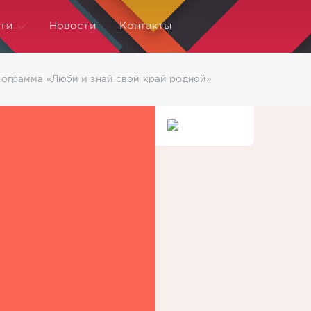
ги
Новости
Контакты
рограмма «Люби и знай свой край родной»