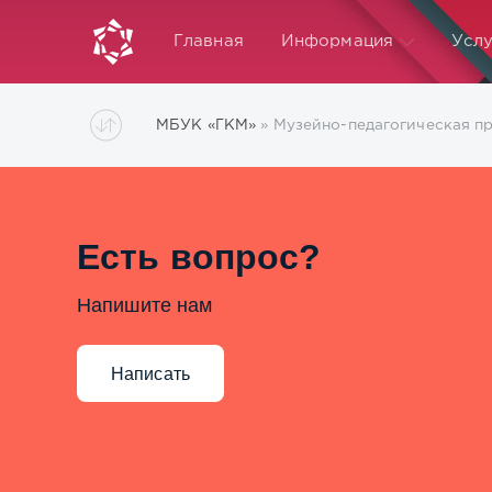
Главная
Информация
Услу
МБУК «ГКМ»
» Музейно-педагогическая п
Есть вопрос?
Напишите нам
Написать